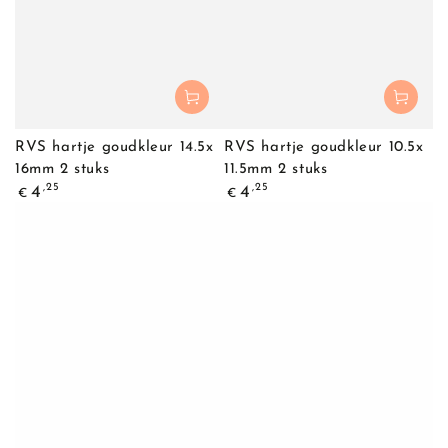
RVS hartje goudkleur 14.5x
RVS hartje goudkleur 10.5x
16mm 2 stuks
11.5mm 2 stuks
Normale
Normale
,25
,25
4
4
€
€
prijs
prijs