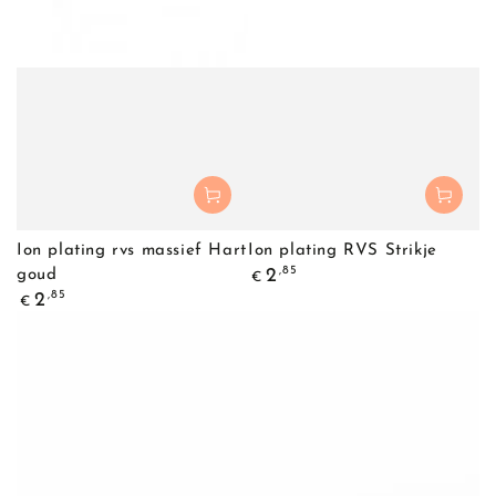
Ion plating rvs massief Hart
Ion plating RVS Strikje
Normale
,85
2
goud
€
prijs
Normale
,85
2
€
prijs