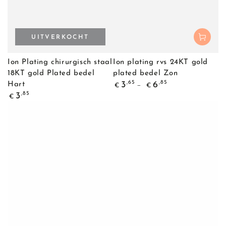
UITVERKOCHT
Ion Plating chirurgisch staal
Ion plating rvs 24KT gold
18KT gold Plated bedel
plated bedel Zon
Normale
,65
,85
3
6
Hart
€
€
prijs
Normale
,85
3
€
prijs