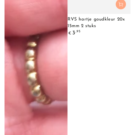
RVS hartje goudkleur 20x
15mm 2 stuks
Normale
,95
3
€
prijs