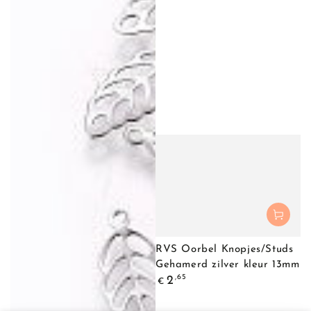
RVS Oorbel Knopjes/Studs
Gehamerd zilver kleur 13mm
Normale
,65
2
€
prijs