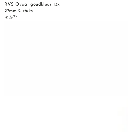
RVS Ovaal goudkleur 13x
27mm 2 stuks
Normale
,95
3
€
prijs