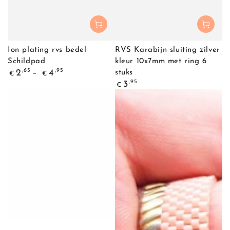
Ion plating rvs bedel
RVS Karabijn sluiting zilver
Schildpad
kleur 10x7mm met ring 6
Normale
,65
,95
2
4
stuks
€
€
prijs
Normale
,95
3
€
prijs