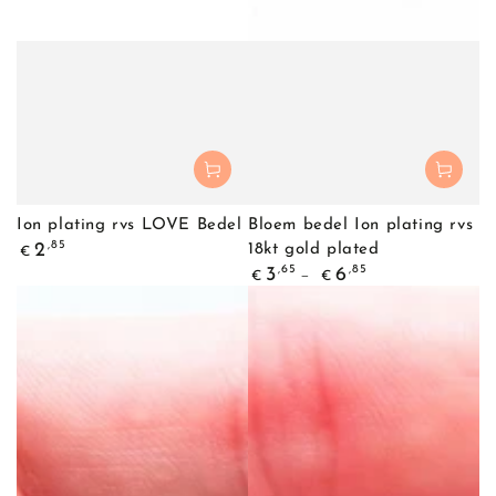
Ion plating rvs LOVE Bedel
Bloem bedel Ion plating rvs
Normale
,85
2
18kt gold plated
€
prijs
Normale
,65
,85
3
6
€
€
prijs