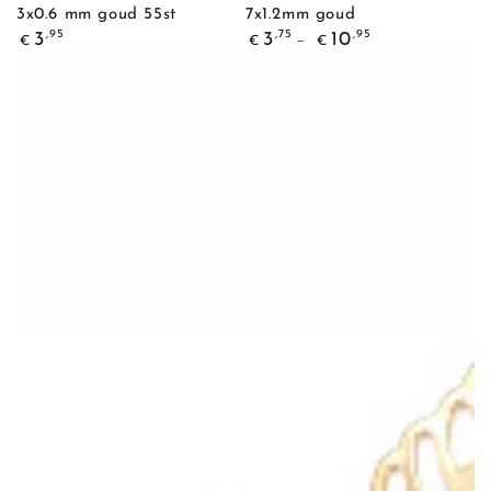
3x0.6 mm goud 55st
7x1.2mm goud
Normale
Normale
,95
,75
,95
3
3
10
€
€
€
prijs
prijs