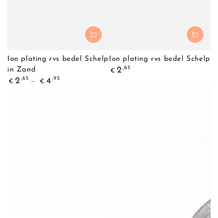
Ion plating rvs bedel Schelp
Ion plating rvs bedel Schelp
Normale
,65
2
in Zand
€
prijs
Normale
,65
,95
2
4
€
€
prijs