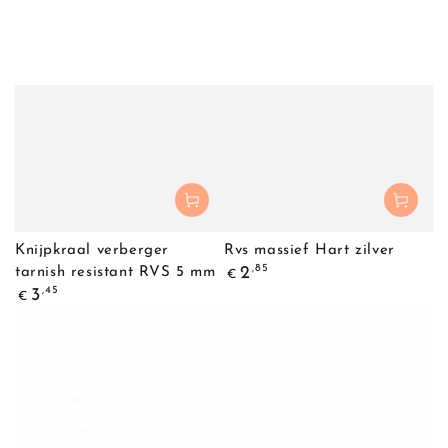
Knijpkraal verberger
Rvs massief Hart zilver
Normale
,85
2
tarnish resistant RVS 5 mm
€
prijs
Normale
,45
3
€
prijs