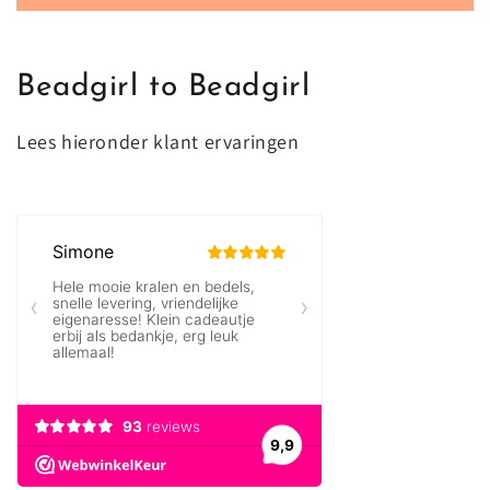
mailadres
op
Beadgirl to Beadgirl
Lees hieronder klant ervaringen