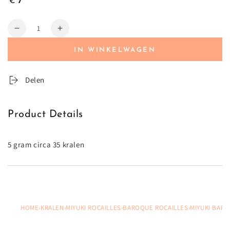
7
€
prijs
Hoeveelheid
Verminder
Vermeerder
hoeveelheid
hoeveelheid
IN WINKELWAGEN
voor
voor
Delen
Product Details
5 gram circa 35 kralen
HOME
›
KRALEN
›
MIYUKI ROCAILLES
›
BAROQUE ROCAILLES
›
MIYUKI BARO