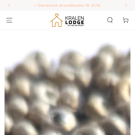
GA DOOR NAAR
✅Standaard verzendkosten NL €3.95
INHOUD
Winkelwag
GA DOOR NAAR
PRODUCT
INFORMATIE