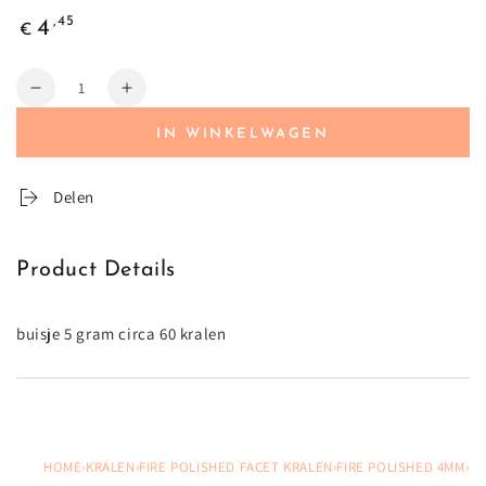
Normale
,45
4
€
prijs
Hoeveelheid
Verminder
Vermeerder
hoeveelheid
hoeveelheid
IN WINKELWAGEN
voor
voor
Delen
Product Details
buisje 5 gram circa 60 kralen
HOME
›
KRALEN
›
FIRE POLISHED FACET KRALEN
›
FIRE POLISHED 4MM
›
FI