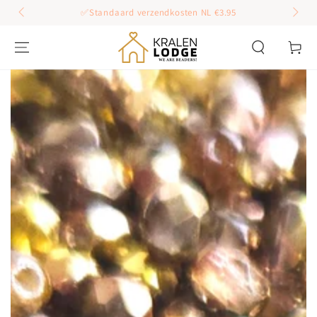
GA DOOR NAAR
✅Standaard verzendkosten NL €3.95
INHOUD
Winkelwag
GA DOOR NAAR
PRODUCT
INFORMATIE