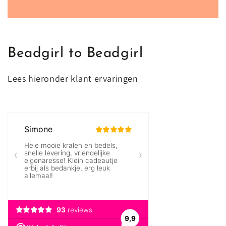
e-
mailadres
op
Beadgirl to Beadgirl
Lees hieronder klant ervaringen